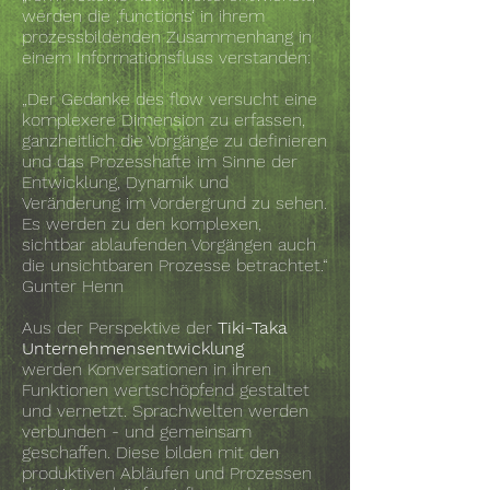
werden die ‚functions‘ in ihrem
prozessbildenden Zusammenhang in
einem Informationsfluss verstanden:
„Der Gedanke des flow versucht eine
komplexere Dimension zu erfassen,
ganzheitlich die Vorgänge zu definieren
und das Prozesshafte im Sinne der
Entwicklung, Dynamik und
Veränderung im Vordergrund zu sehen.
Es werden zu den komplexen,
sichtbar ablaufenden Vorgängen auch
die unsichtbaren Prozesse betrachtet.“
Gunter Henn
Aus der Perspektive der
Tiki-Taka
Unternehmensentwicklung
werden Konversationen in ihren
Funktionen wertschöpfend gestaltet
und vernetzt. Sprachwelten werden
verbunden - und gemeinsam
geschaffen. Diese bilden mit den
produktiven Abläufen und Prozessen