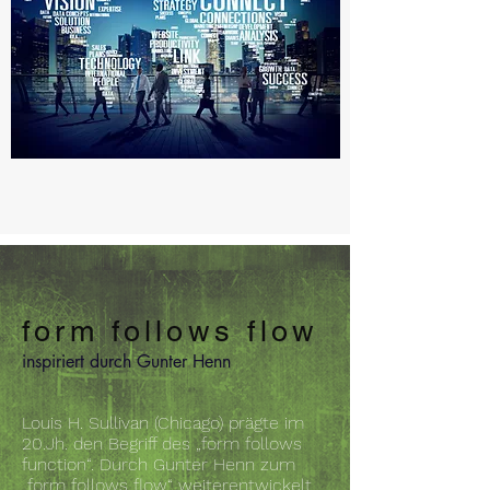
form follows flow
inspiriert durch Gunter Henn
Louis H. Sullivan (Chicago) prägte im
20.Jh. den Begriff des „form follows
function“. Durch Gunter Henn zum
„form follows flow“ weiterentwickelt,